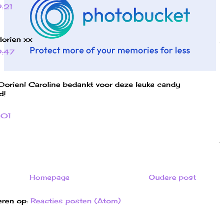
9:21
dorien xx
9:47
 Dorien! Caroline bedankt voor deze leuke candy
d!
:01
Homepage
Oudere post
ren op:
Reacties posten (Atom)