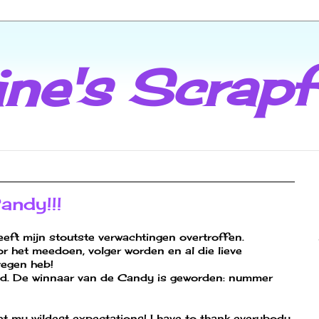
ine's Scrap
andy!!!
ft mijn stoutste verwachtingen overtroffen.
r het meedoen, volger worden en al die lieve
regen heb!
eld. De winnaar van de Candy is geworden: nummer
 my wildest expectations! I have to thank everybody