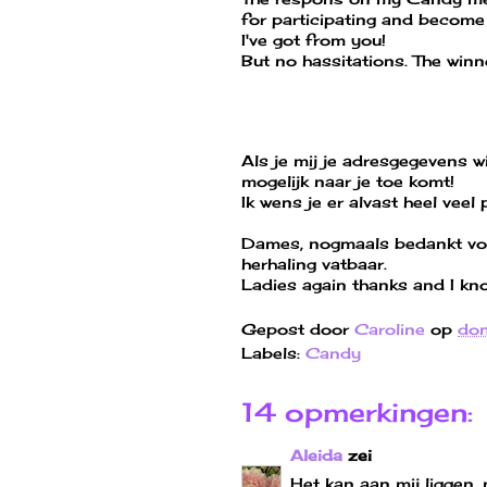
for participating and become
I've got from you!
But no hassitations. The win
Als je mij je adresgegevens w
mogelijk naar je toe komt!
Ik wens je er alvast heel veel 
Dames, nogmaals bedankt voo
herhaling vatbaar.
Ladies again thanks and I kno
Gepost door
Caroline
op
don
Labels:
Candy
14 opmerkingen:
Aleida
zei
Het kan aan mij liggen, ma