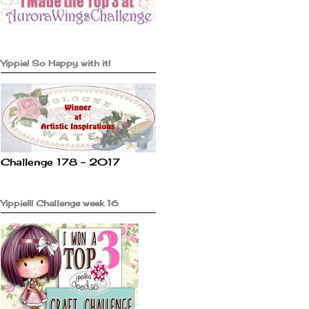
Yippie! So Happy with it!
Challenge 178 - 2017
Yippie!!! Challenge week 16