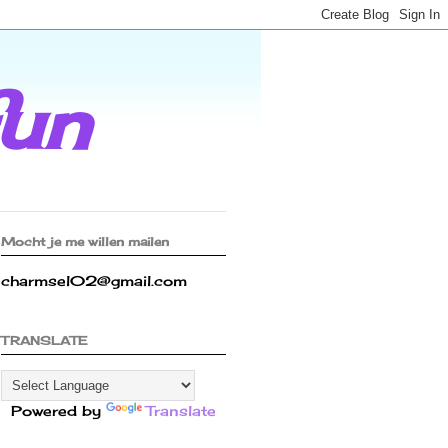
fun
Mocht je me willen mailen
charmsel02@gmail.com
TRANSLATE
Powered by
Translate