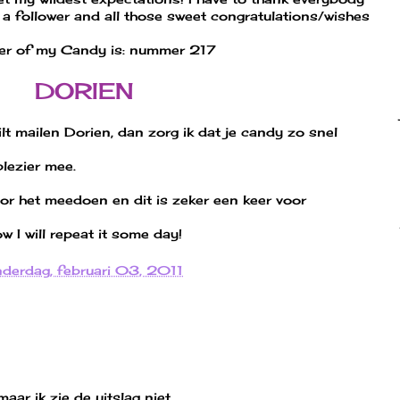
 a follower and all those sweet congratulations/wishes
ner of my Candy is: nummer 217
DORIEN
ilt mailen Dorien, dan zorg ik dat je candy zo snel
plezier mee.
r het meedoen en dit is zeker een keer voor
w I will repeat it some day!
derdag, februari 03, 2011
ar ik zie de uitslag niet.......