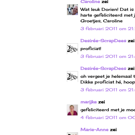
Caroline
zei
Wat leuk Dorien! Dat is 
harte gefeliciteerd met 
Groetjes, Caroline
3 februari 2011 om 21
Desirée-ScrapDees
zei
proficiat!
3 februari 2011 om 21
Desirée-ScrapDees
zei
oh vergeet je helemaal t
Dikke proficiat hé, hoo
3 februari 2011 om 21
marijke
zei
gefeliciteerd met je moo
4 februari 2011 om 0
Marie-Anne
zei