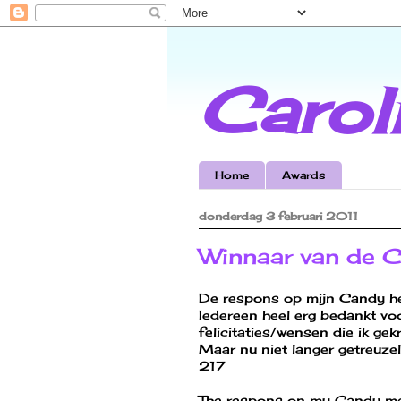
Carol
Home
Awards
donderdag 3 februari 2011
Winnaar van de C
De respons op mijn Candy hee
Iedereen heel erg bedankt voo
felicitaties/wensen die ik gek
Maar nu niet langer getreuz
217
The respons on my Candy met