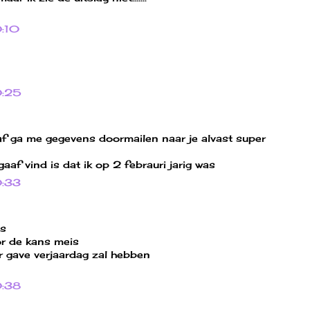
0:10
0:25
f ga me gegevens doormailen naar je alvast super
gaaf vind is dat ik op 2 febrauri jarig was
0:33
is
or de kans meis
r gave verjaardag zal hebben
0:38