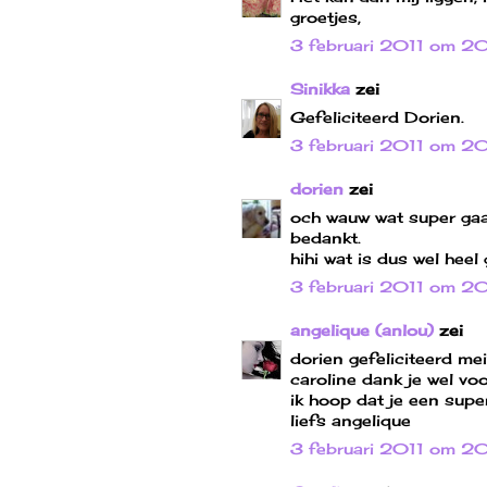
groetjes,
3 februari 2011 om 2
Sinikka
zei
Gefeliciteerd Dorien.
3 februari 2011 om 2
dorien
zei
och wauw wat super gaa
bedankt.
hihi wat is dus wel heel 
3 februari 2011 om 2
angelique (anlou)
zei
dorien gefeliciteerd me
caroline dank je wel vo
ik hoop dat je een supe
liefs angelique
3 februari 2011 om 2