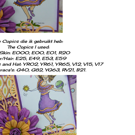
 Copics die ik gebruikt heb:
The Copics I used:
/Skin: E000, E00, E01, R20
r/Hair: E25, E49, E53, E59
 and Hat: YR02, YR61, YR65, V12, V15, V17
aca's: G40, G82, YG63, RV21, B21.