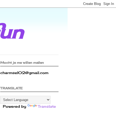
fun
Mocht je me willen mailen
charmsel02@gmail.com
TRANSLATE
Powered by
Translate