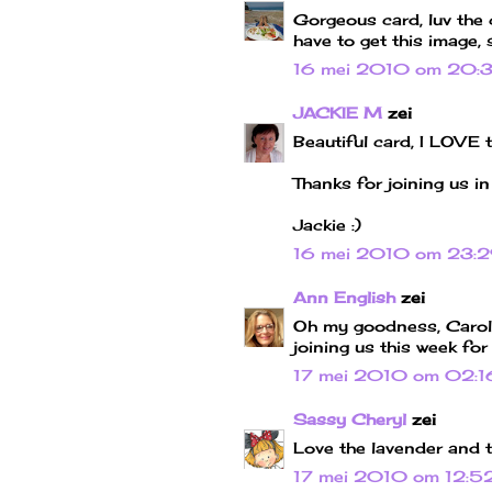
Gorgeous card, luv the 
have to get this image, 
16 mei 2010 om 20:
JACKIE M
zei
Beautiful card, I LOVE 
Thanks for joining us i
Jackie :)
16 mei 2010 om 23:
Ann English
zei
Oh my goodness, Carolin
joining us this week fo
17 mei 2010 om 02:1
Sassy Cheryl
zei
Love the lavender and t
17 mei 2010 om 12:5