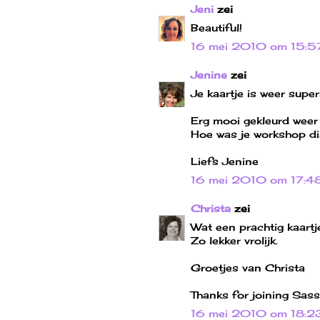
Jeni
zei
Beautiful!
16 mei 2010 om 15:5
Jenine
zei
Je kaartje is weer super
Erg mooi gekleurd weer
Hoe was je workshop di
Liefs Jenine
16 mei 2010 om 17:4
Christa
zei
Wat een prachtig kaartj
Zo lekker vrolijk.
Groetjes van Christa
Thanks for joining Sass
16 mei 2010 om 18:2