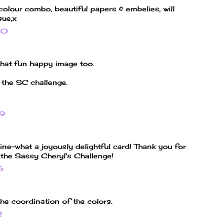
colour combo, beautiful papers & embelies, will
sue,x
30
that fun happy image too.
n the SC challenge.
29
e-what a joyously delightful card! Thank you for
r the Sassy Cheryl's Challenge!
6
he coordination of the colors.
2