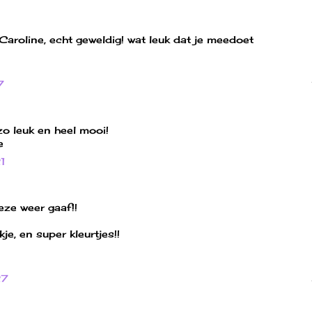
Caroline, echt geweldig! wat leuk dat je meedoet
7
 zo leuk en heel mooi!
e
1
deze weer gaaf!!
e, en super kleurtjes!!
27