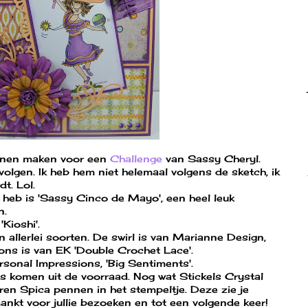
unnen maken voor een
Challenge
van Sassy Cheryl.
volgen. Ik heb hem niet helemaal volgens de sketch, ik
t. Lol.
t heb is 'Sassy Cinco de Mayo', een heel leuk
n.
Kioshi'.
 allerlei soorten. De swirl is van Marianne Design,
ns is van EK 'Double Crochet Lace'.
rsonal Impressions, 'Big Sentiments'.
es komen uit de voorraad. Nog wat Stickels Crystal
uren Spica pennen in het stempeltje. Deze zie je
ankt voor jullie bezoeken en tot een volgende keer!