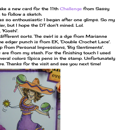
ake a new card for the 11th
Challenge
from Sassy
 to follow a sketch.
 was so enthousiastic I began after one glimps. So my
rder, but I hope the DT don't mined. Lol.
'Kioshi'.
different sorts. The swirl is a dye from Marianne
e edger punch is from EK, 'Double Crochet Lace'.
p from Personal Impressions, 'Big Sentiments'.
are from my stash. For the finishing touch I used
veral colors Spica pens in the stamp. Unfortunately
re. Thanks for the visit and see you next time!