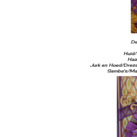
De
Huid
Haa
Jurk en Hoed/Dress
Samba's/Mar