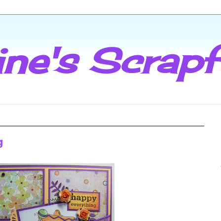
ine's Scrap
g