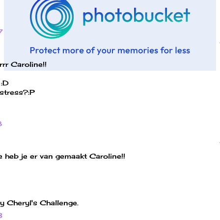
7
rrr Caroline!!
 :D
stress?:P
8
e heb je er van gemaakt Caroline!!
y Cheryl's Challenge.
3