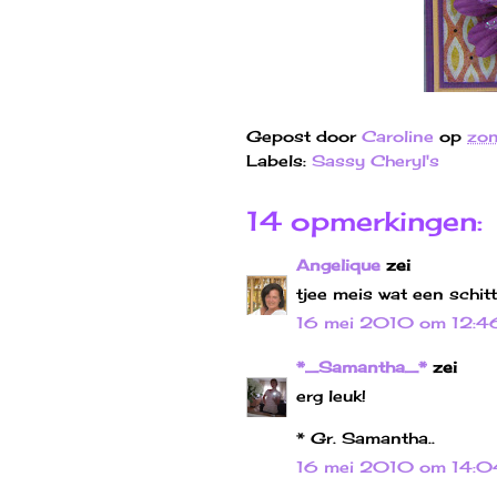
Gepost door
Caroline
op
zon
Labels:
Sassy Cheryl's
14 opmerkingen:
Angelique
zei
tjee meis wat een schitt
16 mei 2010 om 12:4
*_Samantha_*
zei
erg leuk!
* Gr. Samantha..
16 mei 2010 om 14:0